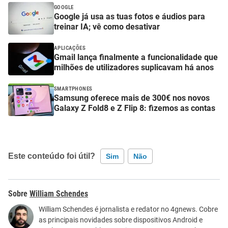
GOOGLE
Google já usa as tuas fotos e áudios para
treinar IA; vê como desativar
APLICAÇÕES
Gmail lança finalmente a funcionalidade que
milhões de utilizadores suplicavam há anos
SMARTPHONES
Samsung oferece mais de 300€ nos novos
Galaxy Z Fold8 e Z Flip 8: fizemos as contas
Este conteúdo foi útil?
Sim
Não
Este conteúdo contém informação incorreta
William Schendes
Este conteúdo não tem a informação que procuro
William Schendes é jornalista e redator no 4gnews. Cobre
as principais novidades sobre dispositivos Android e