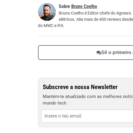
Este conteúdo contém informação incorreta
Bruno Coelho
Este conteúdo não tem a informação que procu
Bruno Coelho é Editor-chefe do 4gnews.
elétricos. Alia mais de 400 reviews desd
Outro
do MWC e IFA.
Sê o primeiro
Subscreve a nossa Newsletter
Mantém-te atualizado com as melhores notíci
mundo tech.