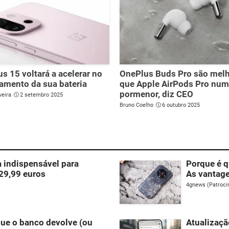
s 15 voltará a acelerar no
OnePlus Buds Pro são mel
amento da sua bateria
que Apple AirPods Pro num
pormenor, diz CEO
veira
2 setembro 2025
Bruno Coelho
6 outubro 2025
 indispensável para
Porque é q
29,99 euros
As vantage
4gnews (Patroci
que o banco devolve (ou
Atualizaçã