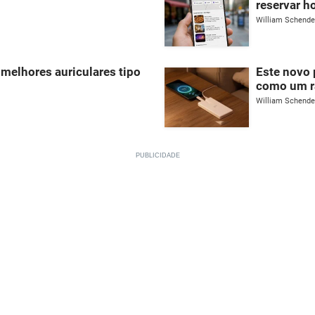
reservar h
William Schend
melhores auriculares tipo
Este novo
como um r
William Schend