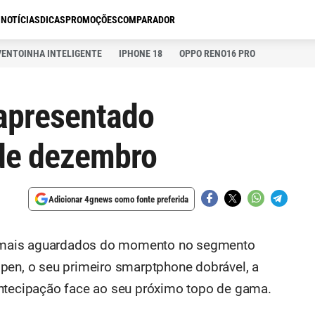
S
NOTÍCIAS
DICAS
PROMOÇÕES
COMPARADOR
VENTOINHA INTELIGENTE
IPHONE 18
OPPO RENO16 PRO
apresentado
 de dezembro
Adicionar 4gnews como fonte preferida
 mais aguardados do momento no segmento
pen, o seu primeiro smarptphone dobrável, a
antecipação face ao seu próximo topo de gama.