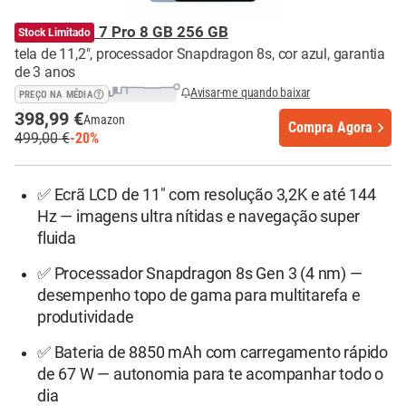
Xiaomi Pad 7 Pro 8 GB 256 GB
Stock Limitado
tela de 11,2", processador Snapdragon 8s, cor azul, garantia
de 3 anos
Avisar-me quando baixar
PREÇO NA MÉDIA
398,99 €
Amazon
Compra Agora
499,00 €
-20%
✅ Ecrã LCD de 11" com resolução 3,2K e até 144
Hz — imagens ultra nítidas e navegação super
fluida
✅ Processador Snapdragon 8s Gen 3 (4 nm) —
desempenho topo de gama para multitarefa e
produtividade
✅ Bateria de 8850 mAh com carregamento rápido
de 67 W — autonomia para te acompanhar todo o
dia