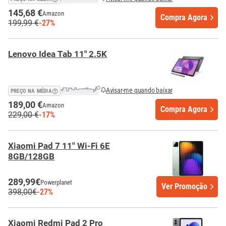
145,68 €
Amazon
Compra Agora
199,99 €
-27%
Lenovo Idea Tab 11" 2.5K
Avisar-me quando baixar
PREÇO NA MÉDIA
189,00 €
Amazon
Compra Agora
229,00 €
-17%
Xiaomi Pad 7 11'' Wi-Fi 6E
8GB/128GB
289,99€
Powerplanet
Ver Promoção
398,00€
-27%
Xiaomi Redmi Pad 2 Pro