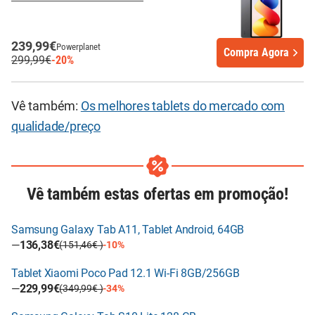
239,99€
Powerplanet
Compra Agora
299,99€
-20%
Vê também:
Os melhores tablets do mercado com
qualidade/preço
Vê também estas ofertas em promoção!
Samsung Galaxy Tab A11, Tablet Android, 64GB
—
136,38€
(151,46€ )
-10%
Tablet Xiaomi Poco Pad 12.1 Wi-Fi 8GB/256GB
—
229,99€
(349,99€ )
-34%