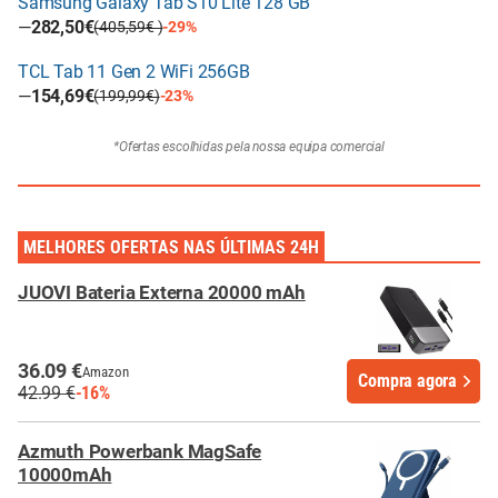
Samsung Galaxy Tab S10 Lite 128 GB
—
282,50€
(405,59€ )
-29%
TCL Tab 11 Gen 2 WiFi 256GB
—
154,69€
(199,99€)
-23%
*Ofertas escolhidas pela nossa equipa comercial
MELHORES OFERTAS NAS ÚLTIMAS 24H
JUOVI Bateria Externa 20000 mAh
36.09 €
Amazon
Compra agora
42.99 €
-16%
Azmuth Powerbank MagSafe
10000mAh