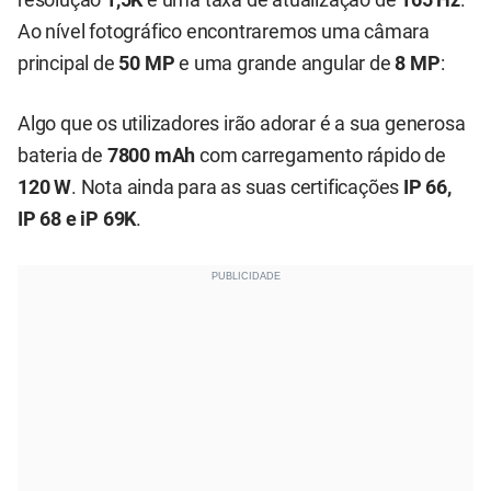
resolução
1,5K
e uma taxa de atualização de
165 Hz
.
Ao nível fotográfico encontraremos uma câmara
principal de
50 MP
e uma grande angular de
8 MP
:
Algo que os utilizadores irão adorar é a sua generosa
bateria de
7800 mAh
com carregamento rápido de
120 W
. Nota ainda para as suas certificações
IP 66,
IP 68 e iP 69K
.