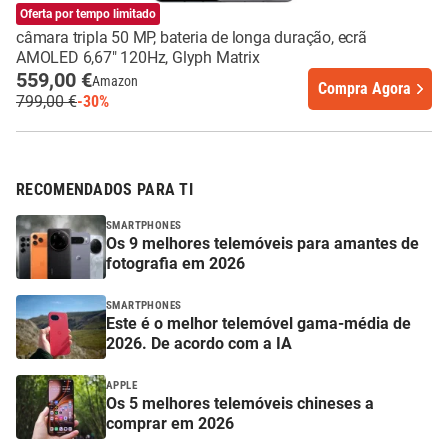
Nothing Phone (3)
Oferta por tempo limitado
câmara tripla 50 MP, bateria de longa duração, ecrã
AMOLED 6,67" 120Hz, Glyph Matrix
559,00 €
Amazon
Compra Agora
799,00 €
-30%
RECOMENDADOS PARA TI
SMARTPHONES
Os 9 melhores telemóveis para amantes de
fotografia em 2026
SMARTPHONES
Este é o melhor telemóvel gama-média de
2026. De acordo com a IA
APPLE
Os 5 melhores telemóveis chineses a
comprar em 2026