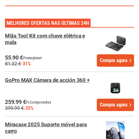
MELHORES OFERTAS NAS ÚLTIMAS 24H
Mijia Tool Kit com chave elétrica e
mala
55.90 €
Powerplanet
Compra agora
81.32 €
-31%
GoPro MAX Cámara de acción 360 +
259.99 €
PcComponentes
Compra agora
399.99 €
-35%
Miracase 2025 Suporte móvel para
carro