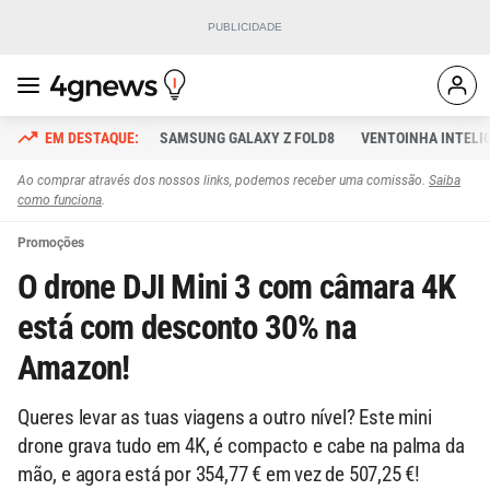
SAMSUNG GALAXY Z FOLD8
VENTOINHA INTELI
Ao comprar através dos nossos links, podemos receber uma comissão.
Saiba
como funciona
.
Promoções
O drone DJI Mini 3 com câmara 4K
está com desconto 30% na
Amazon!
Queres levar as tuas viagens a outro nível? Este mini
drone grava tudo em 4K, é compacto e cabe na palma da
mão, e agora está por 354,77 € em vez de 507,25 €!