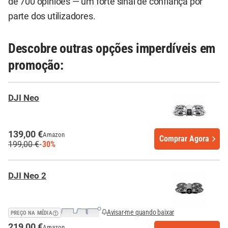
de 700 opiniões — um forte sinal de confiança por
parte dos utilizadores.
Descobre outras opções imperdíveis em
promoção:
DJI Neo
139,00 €
Amazon
Comprar Agora
199,00 €
-30%
DJI Neo 2
Avisar-me quando baixar
PREÇO NA MÉDIA
219,00 €
Amazon