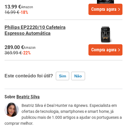
13.99 €
Amazon
Compra agora
16.99 €
-18%
Philips EP2220/10 Cafeteira
Espresso Automática
289.00 €
Amazon
Compra agora
369.99 €
-22%
Este conteúdo foi útil?
Sim
Não
Este conteúdo contém informação incorreta
Beatriz Silva
Este conteúdo não tem a informação que procuro
Beatriz Silva é Deal Hunter na 4gnews. Especialista em
ofertas de tecnologia, smartphones e smart home, já
Outro
publicou mais de 1.000 artigos a ajudar os portugueses a
comprar melhor.