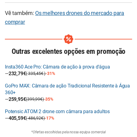
Vê também:
Os melhores drones do mercado para
comprar
Outras excelentes opções em promoção
Insta360 Ace Pro: Câmara de ação à prova d'água
—
232,79€
( 335,45€ )
-31%
GoPro MAX: Câmara de ação Tradicional Resistente à Água
360+
—
259,95€
(399,99€)
-35%
Potensic ATOM 2 drone com câmara para adultos
—
405,59€
( 486,92€)
-17%
*Ofertas escolhidas pela nossa equipa comercial