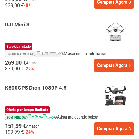
Comprar Agora
239,00 €
-8%
DJI Mini 3
Stock Limitado
Avisar-me quando baixar
PREÇO NA MÉDIA
269,00 €
Amazon
Comprar Agora
379,00 €
-29%
K600GPS Dron 1080P 4.5"
Oferta por tempo limitado
Avisar-me quando baixar
BOM PREÇO
151,99 €
Amazon
Comprar Agora
199,99 €
-24%