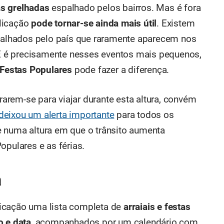
s grelhadas
espalhado pelos bairros. Mas é fora
licação
pode tornar-se ainda mais útil
. Existem
spalhados pelo país que raramente aparecem nos
. E é precisamente nesses eventos mais pequenos,
Festas Populares
pode fazer a diferença.
arem-se para viajar durante esta altura, convém
eixou um alerta importante
para todos os
e numa altura em que o trânsito aumenta
opulares e as férias.
a
icação uma lista completa de
arraiais e festas
o e data
, acompanhados por um calendário com