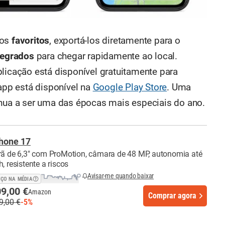
nos
favoritos
, exportá-los diretamente para o
tegrados
para chegar rapidamente ao local.
plicação está disponível gratuitamente para
 app está disponível na
Google Play Store
. Uma
nua a ser uma das épocas mais especiais do ano.
hone 17
rã de 6,3" com ProMotion, câmara de 48 MP, autonomia até
, resistente a riscos
Avisar-me quando baixar
EÇO NA MÉDIA
9,00 €
Amazon
Comprar agora
9,00 €
-5%