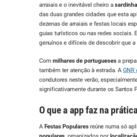
arraiais e o inevitável cheiro a
sardinha
das duas grandes cidades que esta ap
dezenas de arraiais e festas locais e
guias turísticos ou nas redes sociais
genuínos e difíceis de descobrir que a
Com
milhares de portugueses
a prepar
também ter atenção à estrada. A
GNR d
condutores neste verão, especialment
significativamente durante os Santos P
O que a app faz na prátic
A
Festas Populares
reúne numa só apl
populares
, organizados por
localizaçã