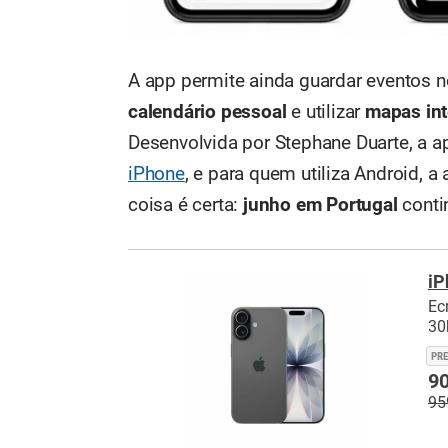
A app permite ainda guardar eventos 
calendário pessoal
e utilizar
mapas in
Desenvolvida por Stephane Duarte, a a
iPhone
, e para quem utiliza Android, a
coisa é certa:
junho em Portugal
conti
iP
Ec
30h
PR
90
95