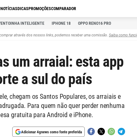
S
NOTÍCIAS
DICAS
PROMOÇÕES
COMPARADOR
VENTOINHA INTELIGENTE
IPHONE 18
OPPO RENO16 PRO
comprar através dos nossos links, podemos receber uma comissão.
Saiba como funci
s um arraial: esta app
rte a sul do país
le, chegam os Santos Populares, os arraiais e
madrugada. Para quem não quer perder nenhuma
esa gratuita para Android e iPhone.
Adicionar 4gnews como fonte preferida