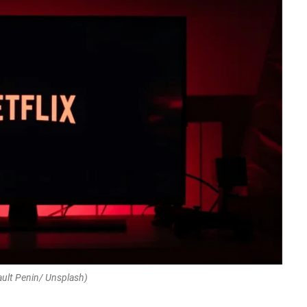
ault Penin/ Unsplash)