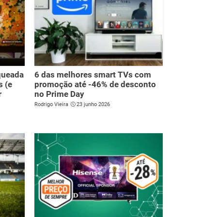
oqueada
6 das melhores smart TVs com
s (e
promoção até -46% de desconto
r
no Prime Day
Rodrigo Vieira
23 junho 2026