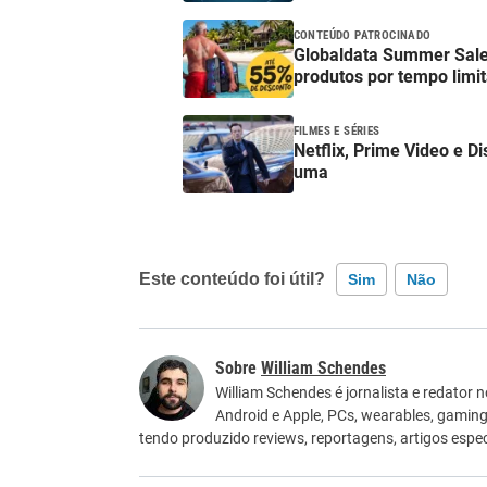
CONTEÚDO PATROCINADO
Globaldata Summer Sale
produtos por tempo limi
FILMES E SÉRIES
Netflix, Prime Video e D
uma
Este conteúdo foi útil?
Sim
Não
Este conteúdo contém informação incorreta
William Schendes
Este conteúdo não tem a informação que procu
William Schendes é jornalista e redator 
Android e Apple, PCs, wearables, gaming
Outro
tendo produzido reviews, reportagens, artigos especi