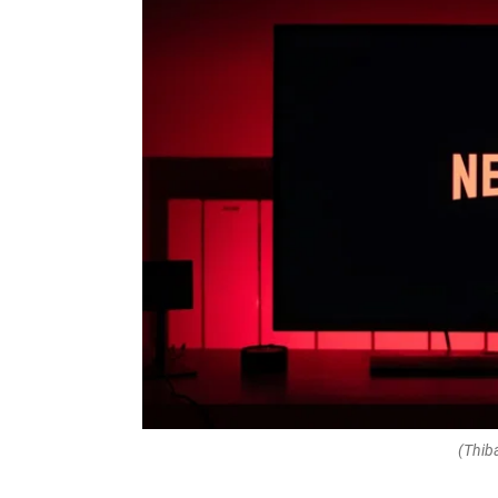
(Thib