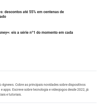
s: descontos até 55% em centenas de
tado
isney+: eis a série nº1 do momento em cada
ro
no 4gnews. Cobre as principais novidades sobre dispositivos
 e apps. Escreve sobre tecnologia e videojogos desde 2022, já
ais e tutoriais.