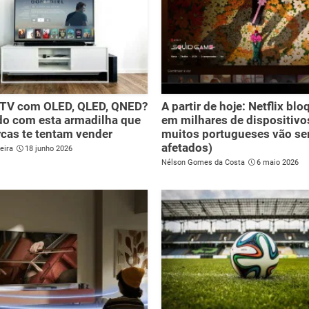
 TV com OLED, QLED, QNED?
A partir de hoje: Netflix bl
o com esta armadilha que
em milhares de dispositivo
cas te tentam vender
muitos portugueses vão se
afetados)
eira
18 junho 2026
Nélson Gomes da Costa
6 maio 2026