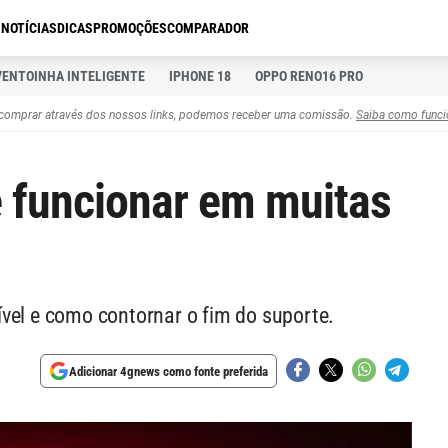
S
NOTÍCIAS
DICAS
PROMOÇÕES
COMPARADOR
VENTOINHA INTELIGENTE
IPHONE 18
OPPO RENO16 PRO
comprar através dos nossos links, podemos receber uma comissão.
Saiba como funci
e funcionar em muitas
vel e como contornar o fim do suporte.
Adicionar 4gnews como fonte preferida