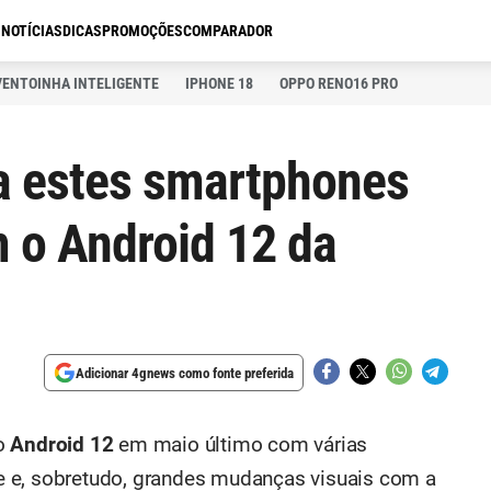
S
NOTÍCIAS
DICAS
PROMOÇÕES
COMPARADOR
VENTOINHA INTELIGENTE
IPHONE 18
OPPO RENO16 PRO
a estes smartphones
 o Android 12 da
Adicionar 4gnews como fonte preferida
vo
Android 12
em maio último com várias
 e, sobretudo, grandes mudanças visuais com a