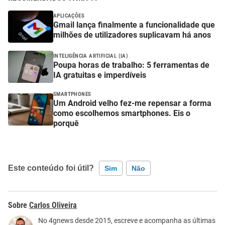
APLICAÇÕES
Gmail lança finalmente a funcionalidade que
milhões de utilizadores suplicavam há anos
INTELIGÊNCIA ARTIFICIAL (IA)
Poupa horas de trabalho: 5 ferramentas de
IA gratuitas e imperdíveis
SMARTPHONES
Um Android velho fez-me repensar a forma
como escolhemos smartphones. Eis o
porquê
Este conteúdo foi útil?
Sim
Não
Este conteúdo contém informação incorreta
Carlos Oliveira
Este conteúdo não tem a informação que procuro
No 4gnews desde 2015, escreve e acompanha as últimas