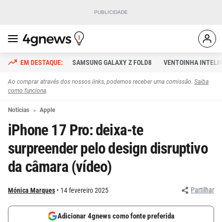
SAMSUNG GALAXY Z FOLD8
VENTOINHA INTELI
Ao comprar através dos nossos links, podemos receber uma comissão.
Saiba
como funciona
.
Notícias
Apple
iPhone 17 Pro: deixa-te
surpreender pelo design disruptivo
da câmara (vídeo)
Partilhar
Mónica Marques
14 fevereiro 2025
Adicionar 4gnews como fonte preferida