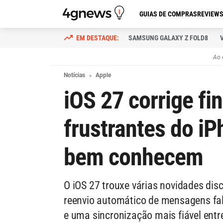
GUIAS DE COMPRAS
REVIEW
SAMSUNG GALAXY Z FOLD8
Ao 
Notícias
Apple
iOS 27 corrige f
frustrantes do i
bem conhecem
O iOS 27 trouxe várias novidades dis
reenvio automático de mensagens fa
e uma sincronização mais fiável entr