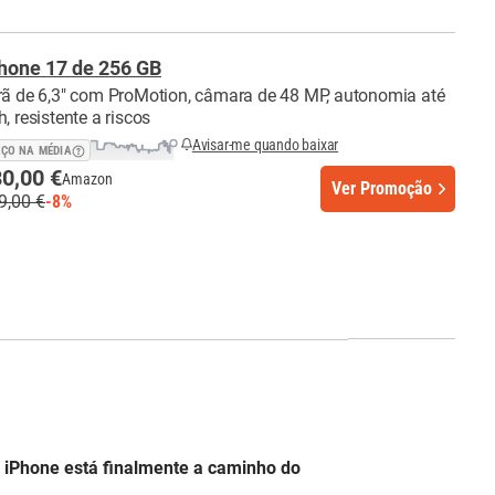
hone 17 de 256 GB
rã de 6,3" com ProMotion, câmara de 48 MP, autonomia até
, resistente a riscos
Avisar-me quando baixar
EÇO NA MÉDIA
0,00 €
Amazon
Ver Promoção
9,00 €
-8%
o iPhone está finalmente a caminho do