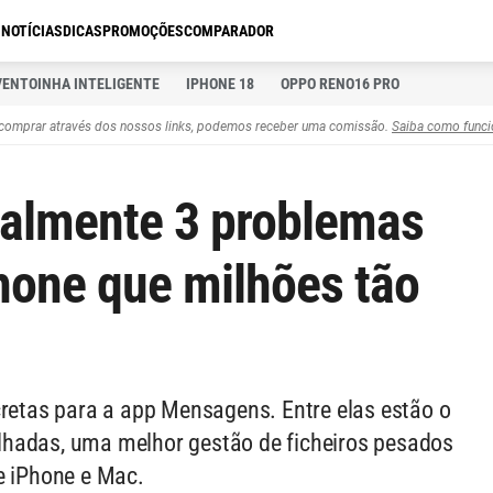
S
NOTÍCIAS
DICAS
PROMOÇÕES
COMPARADOR
VENTOINHA INTELIGENTE
IPHONE 18
OPPO RENO16 PRO
comprar através dos nossos links, podemos receber uma comissão.
Saiba como funci
inalmente 3 problemas
Phone que milhões tão
cretas para a app Mensagens. Entre elas estão o
lhadas, uma melhor gestão de ficheiros pesados
e iPhone e Mac.