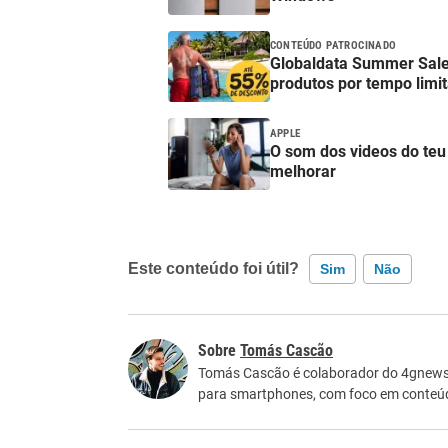
CONTEÚDO PATROCINADO
Globaldata Summer Sale
produtos por tempo limi
APPLE
O som dos videos do teu 
melhorar
Este conteúdo foi útil?
Sim
Não
Este conteúdo contém informação incorreta
Tomás Cascão
Este conteúdo não tem a informação que procu
Tomás Cascão é colaborador do 4gnews. 
para smartphones, com foco em conteúdos
Outro