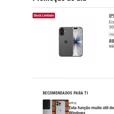
iP
Stock Limitado
Ec
30h
PR
88
95
RECOMENDADOS PARA TI
APPLE
Esta função muito útil d
Windows