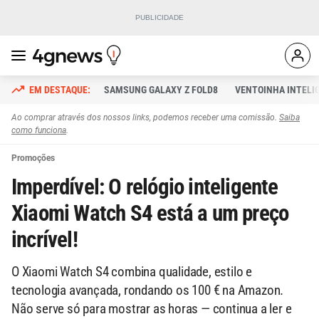
SAMSUNG GALAXY Z FOLD8
VENTOINHA INTELI
Ao comprar através dos nossos links, podemos receber uma comissão.
Saiba
como funciona
.
Promoções
Imperdível: O relógio inteligente
Xiaomi Watch S4 está a um preço
incrível!
O Xiaomi Watch S4 combina qualidade, estilo e
tecnologia avançada, rondando os 100 € na Amazon.
Não serve só para mostrar as horas — continua a ler e