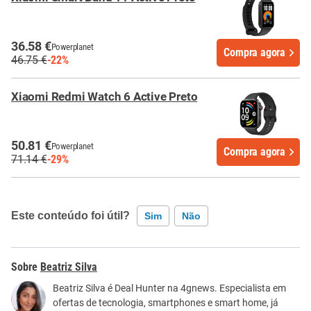
36.58 €
Powerplanet
Compra agora
46.75 €
-22%
Xiaomi Redmi Watch 6 Active Preto
50.81 €
Powerplanet
Compra agora
71.14 €
-29%
Este conteúdo foi útil?
Sim
Não
Este conteúdo contém informação incorreta
Beatriz Silva
Este conteúdo não tem a informação que procuro
Beatriz Silva é Deal Hunter na 4gnews. Especialista em
ofertas de tecnologia, smartphones e smart home, já