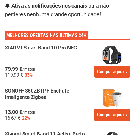
🔔
Ativa as notificações nos canais
para não
perderes nenhuma grande oportunidade
!
MELHORES OFERTAS NAS ÚLTIMAS 24H
XIAOMI Smart Band 10 Pro NFC
79.99 €
Amazon
Compra agora
119.99 €
-33%
SONOFF S60ZBTPF Enchufe
Inteligente Zigbee
13.00 €
Amazon
Compra agora
16.67 €
-22%
Xiaomi Smart Band 11 Active Preto