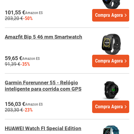
101,55 €
Amazon ES
Compra Agora
203,20 €
-50%
Amazfit Bip 5 46 mm Smartwatch
59,65 €
Amazon ES
Compra Agora
91,39 €
-35%
Garmin Forerunner 55 - Relógio
inteligente para corrida com GPS
156,03 €
Amazon ES
Compra Agora
203,30 €
-23%
HUAWEI Watch FI Special Edition