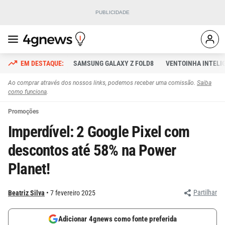
SAMSUNG GALAXY Z FOLD8
VENTOINHA INTELI
Ao comprar através dos nossos links, podemos receber uma comissão.
Saiba
como funciona
.
Promoções
Imperdível: 2 Google Pixel com
descontos até 58% na Power
Planet!
Partilhar
Beatriz Silva
7 fevereiro 2025
Adicionar 4gnews como fonte preferida