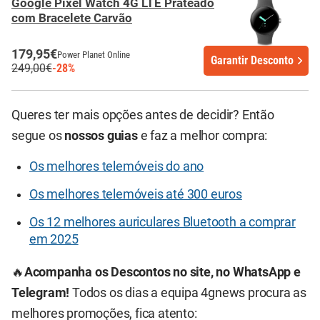
Google Pixel Watch 4G LTE Prateado
com Bracelete Carvão
179,95€
Power Planet Online
Garantir Desconto
249,00€
-28%
Queres ter mais opções antes de decidir? Então
segue os
nossos guias
e faz a melhor compra:
Os melhores telemóveis do ano
Os melhores telemóveis até 300 euros
Os 12 melhores auriculares Bluetooth a comprar
em 2025
🔥
Acompanha os Descontos no site, no WhatsApp e
Telegram!
Todos os dias a equipa 4gnews procura as
melhores promoções, fica atento: