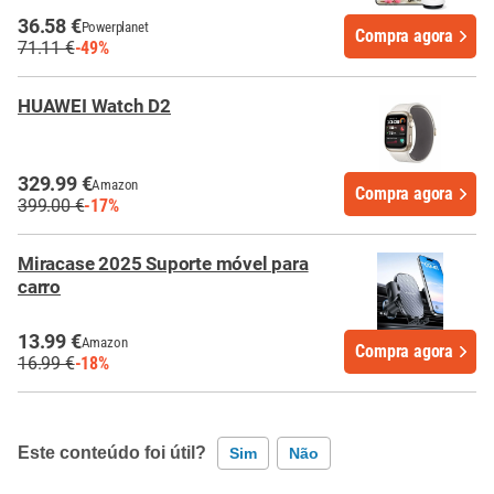
36.58 €
Powerplanet
Compra agora
71.11 €
-49%
HUAWEI Watch D2
329.99 €
Amazon
Compra agora
399.00 €
-17%
Miracase 2025 Suporte móvel para
carro
13.99 €
Amazon
Compra agora
16.99 €
-18%
Este conteúdo foi útil?
Sim
Não