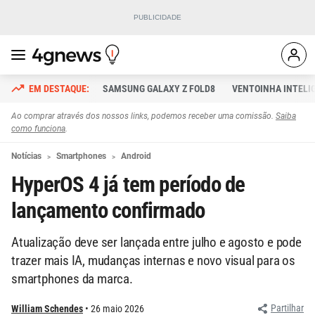
SAMSUNG GALAXY Z FOLD8
VENTOINHA INTELI
Ao comprar através dos nossos links, podemos receber uma comissão.
Saiba
como funciona
.
Notícias
Smartphones
Android
HyperOS 4 já tem período de
lançamento confirmado
Atualização deve ser lançada entre julho e agosto e pode
trazer mais IA, mudanças internas e novo visual para os
smartphones da marca.
Partilhar
William Schendes
26 maio 2026