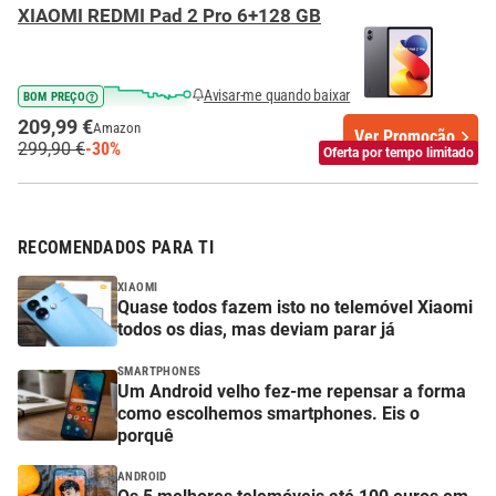
XIAOMI REDMI Pad 2 Pro 6+128 GB
Avisar-me quando baixar
BOM PREÇO
209,99 €
Amazon
Ver Promoção
299,90 €
-30%
Oferta por tempo limitado
RECOMENDADOS PARA TI
XIAOMI
Quase todos fazem isto no telemóvel Xiaomi
todos os dias, mas deviam parar já
SMARTPHONES
Um Android velho fez-me repensar a forma
como escolhemos smartphones. Eis o
porquê
ANDROID