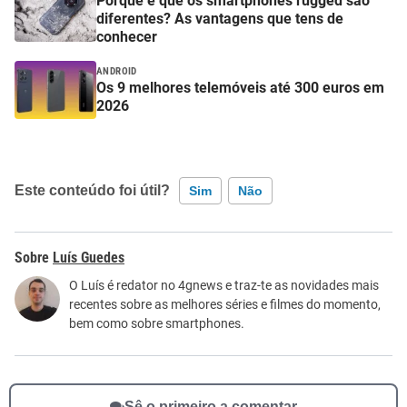
Porque é que os smartphones rugged são
diferentes? As vantagens que tens de
conhecer
ANDROID
Os 9 melhores telemóveis até 300 euros em
2026
Este conteúdo foi útil?
Sim
Não
Este conteúdo contém informação incorreta
Luís Guedes
Este conteúdo não tem a informação que procuro
O Luís é redator no 4gnews e traz-te as novidades mais
recentes sobre as melhores séries e filmes do momento,
Outro
bem como sobre smartphones.
Sê o primeiro a comentar