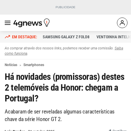
SAMSUNG GALAXY Z FOLD8
VENTOINHA INTELI
Ao comprar através dos nossos links, podemos receber uma comissão.
Saiba
como funciona
.
Notícias
Smartphones
Há novidades (promissoras) destes
2 telemóveis da Honor: chegam a
Portugal?
Acabaram de ser reveladas algumas características
chave da série Honor GT 2.