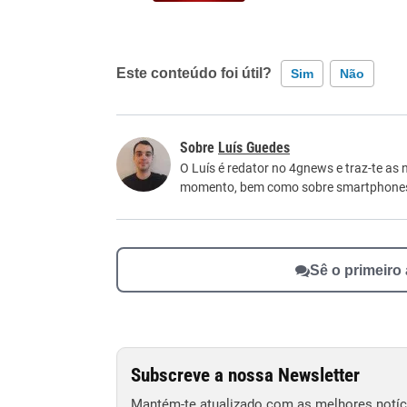
Este conteúdo foi útil?
Sim
Não
Este conteúdo contém informação incorreta
Luís Guedes
Este conteúdo não tem a informação que procu
O Luís é redator no 4gnews e traz-te as 
momento, bem como sobre smartphone
Outro
Sê o primeiro
Subscreve a nossa Newsletter
Mantém-te atualizado com as melhores notíci