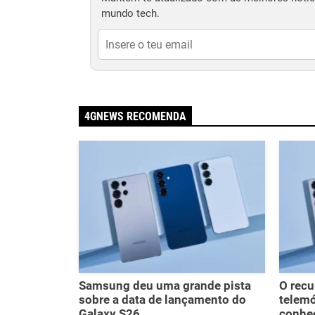
mundo tech.
4GNEWS RECOMENDA
Samsung deu uma grande pista
O recu
sobre a data de lançamento do
telem
Galaxy S26
conhe