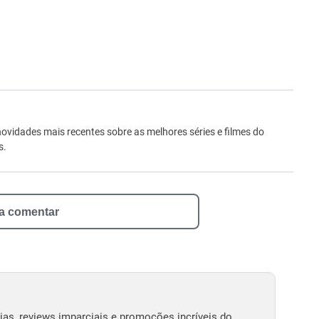
ro
novidades mais recentes sobre as melhores séries e filmes do
s.
 a comentar
as, reviews imparciais e promoções incríveis do