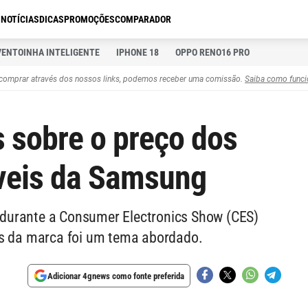
S
NOTÍCIAS
DICAS
PROMOÇÕES
COMPARADOR
VENTOINHA INTELIGENTE
IPHONE 18
OPPO RENO16 PRO
comprar através dos nossos links, podemos receber uma comissão.
Saiba como funci
 sobre o preço dos
veis da Samsung
durante a Consumer Electronics Show (CES)
is da marca foi um tema abordado.
Adicionar 4gnews como fonte preferida