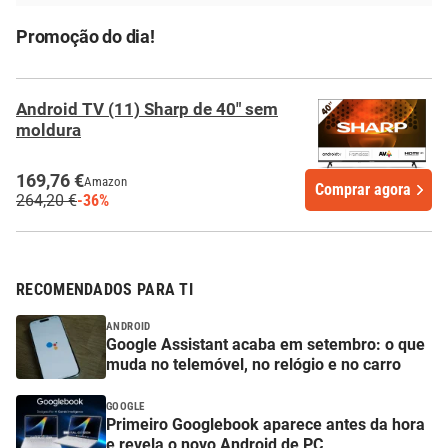
Promoção do dia!
Android TV (11) Sharp de 40" sem
moldura
169,76 €
Amazon
Comprar agora
264,20 €
-36%
RECOMENDADOS PARA TI
ANDROID
Google Assistant acaba em setembro: o que
muda no telemóvel, no relógio e no carro
GOOGLE
Primeiro Googlebook aparece antes da hora
e revela o novo Android de PC