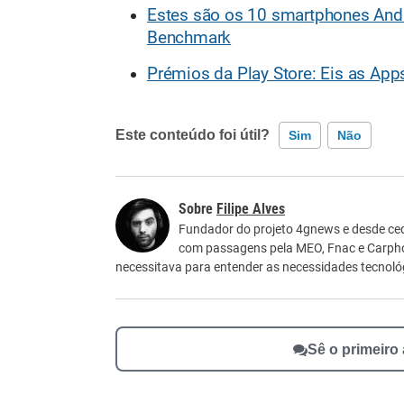
Estes são os 10 smartphones And
Benchmark
Prémios da Play Store: Eis as App
Este conteúdo foi útil?
Sim
Não
Este conteúdo contém informação incorreta
Filipe Alves
Este conteúdo não tem a informação que procu
Fundador do projeto 4gnews e desde ced
com passagens pela MEO, Fnac e Carpho
Outro
necessitava para entender as necessidades tecnológ
Sê o primeiro