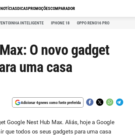
S
NOTÍCIAS
DICAS
PROMOÇÕES
COMPARADOR
VENTOINHA INTELIGENTE
IPHONE 18
OPPO RENO16 PRO
 Max: O novo gadget
para uma casa
Adicionar 4gnews como fonte preferida
et Google Nest Hub Max. Aliás, hoje a Google
r que todos os seus gadgets para uma casa