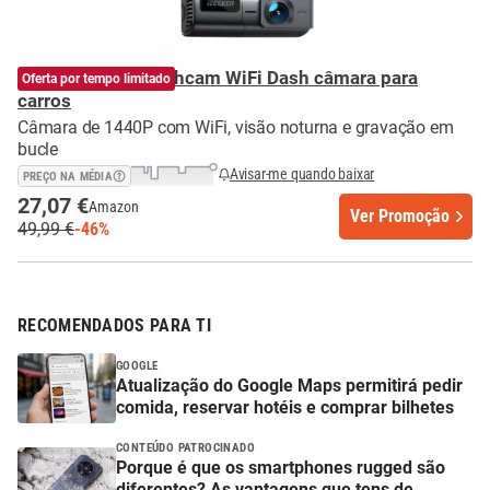
iZEEKER 2,5 K Dashcam WiFi Dash câmara para
Oferta por tempo limitado
carros
Câmara de 1440P com WiFi, visão noturna e gravação em
bucle
Avisar-me quando baixar
PREÇO NA MÉDIA
27,07 €
Amazon
Ver Promoção
49,99 €
-46%
RECOMENDADOS PARA TI
GOOGLE
Atualização do Google Maps permitirá pedir
comida, reservar hotéis e comprar bilhetes
CONTEÚDO PATROCINADO
Porque é que os smartphones rugged são
diferentes? As vantagens que tens de