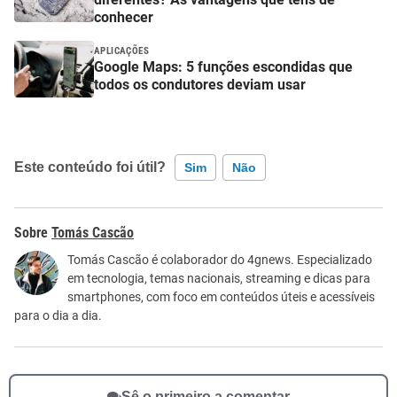
conhecer
APLICAÇÕES
Google Maps: 5 funções escondidas que
todos os condutores deviam usar
Este conteúdo foi útil?
Sim
Não
Este conteúdo contém informação incorreta
Tomás Cascão
Este conteúdo não tem a informação que procuro
Tomás Cascão é colaborador do 4gnews. Especializado
em tecnologia, temas nacionais, streaming e dicas para
Outro
smartphones, com foco em conteúdos úteis e acessíveis
para o dia a dia.
Sê o primeiro a comentar