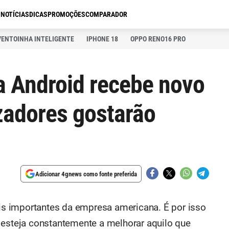
S
NOTÍCIAS
DICAS
PROMOÇÕES
COMPARADOR
VENTOINHA INTELIGENTE
IPHONE 18
OPPO RENO16 PRO
 Android recebe novo
izadores gostarão
Adicionar 4gnews como fonte preferida
s importantes da empresa americana. É por isso
 esteja constantemente a melhorar aquilo que