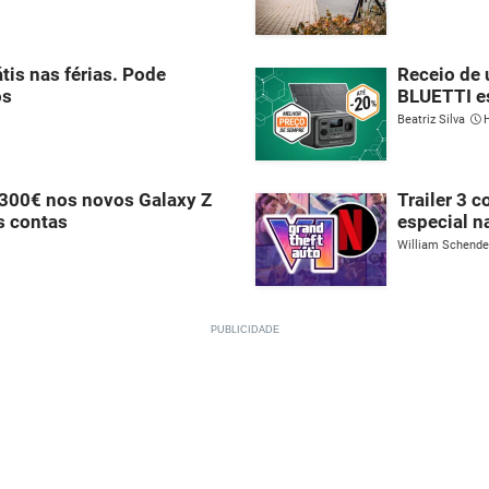
tis nas férias. Pode
Receio de 
os
BLUETTI e
Beatriz Silva
300€ nos novos Galaxy Z
Trailer 3 
as contas
especial n
William Schend