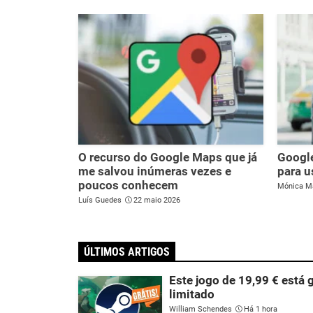
O recurso do Google Maps que já
Google
me salvou inúmeras vezes e
para u
poucos conhecem
Mónica M
Luís Guedes
22 maio 2026
ÚLTIMOS ARTIGOS
Este jogo de 19,99 € está 
limitado
William Schendes
Há 1 hora