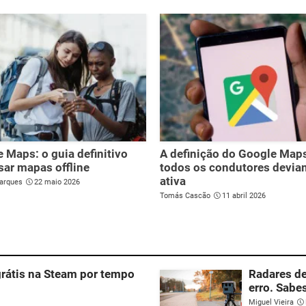
 Maps: o guia definitivo
A definição do Google Map
sar mapas offline
todos os condutores devia
ativa
arques
22 maio 2026
Tomás Cascão
11 abril 2026
grátis na Steam por tempo
Radares d
erro. Sabe
Miguel Vieira