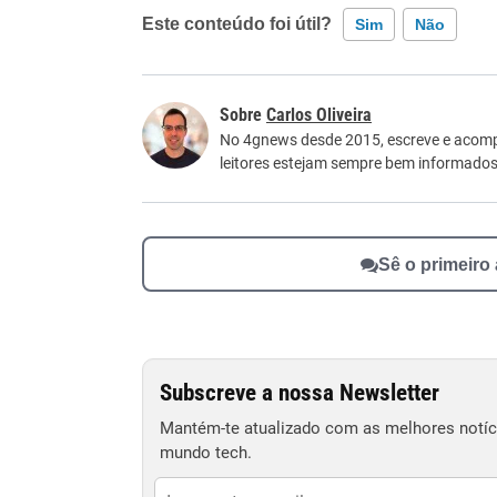
Este conteúdo foi útil?
Sim
Não
Este conteúdo contém informação incorreta
Carlos Oliveira
Este conteúdo não tem a informação que procu
No 4gnews desde 2015, escreve e acomp
leitores estejam sempre bem informados
Outro
Sê o primeiro
Subscreve a nossa Newsletter
Mantém-te atualizado com as melhores notíci
mundo tech.