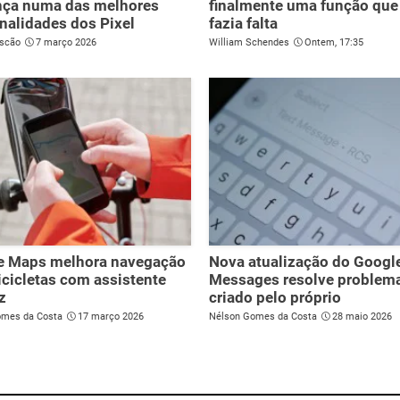
ça numa das melhores
finalmente uma função que
nalidades dos Pixel
fazia falta
scão
7 março 2026
William Schendes
Ontem, 17:35
e Maps melhora navegação
Nova atualização do Googl
icicletas com assistente
Messages resolve problem
z
criado pelo próprio
omes da Costa
17 março 2026
Nélson Gomes da Costa
28 maio 2026