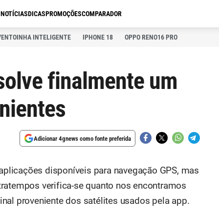
S
NOTÍCIAS
DICAS
PROMOÇÕES
COMPARADOR
VENTOINHA INTELIGENTE
IPHONE 18
OPPO RENO16 PRO
solve finalmente um
nientes
Adicionar 4gnews como fonte preferida
plicações disponíveis para navegação GPS, mas
tratempos verifica-se quanto nos encontramos
 sinal proveniente dos satélites usados pela app.