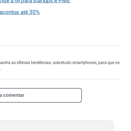
ande a IA para startups e PME
escontos até 30%
ro
anha as últimas tendências, sobretudo smartphones, para que os
.
 a comentar