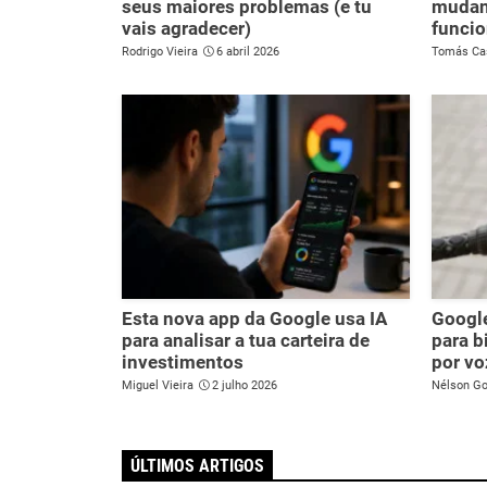
seus maiores problemas (e tu
mudan
vais agradecer)
funcio
Rodrigo Vieira
6 abril 2026
Tomás Ca
Esta nova app da Google usa IA
Googl
para analisar a tua carteira de
para b
investimentos
por vo
Miguel Vieira
2 julho 2026
Nélson G
ÚLTIMOS ARTIGOS