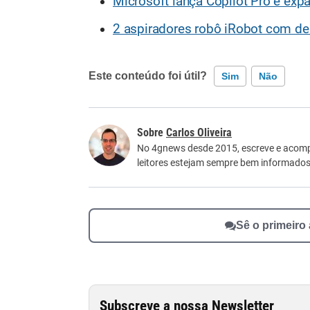
Microsoft lança Copilot Pro e exp
2 aspiradores robô iRobot com d
Este conteúdo foi útil?
Sim
Não
Este conteúdo contém informação incorreta
Carlos Oliveira
Este conteúdo não tem a informação que procu
No 4gnews desde 2015, escreve e acomp
leitores estejam sempre bem informados
Outro
Sê o primeiro
Subscreve a nossa Newsletter