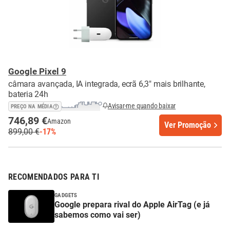
Google Pixel 9
câmara avançada, IA integrada, ecrã 6,3" mais brilhante,
bateria 24h
Avisar-me quando baixar
PREÇO NA MÉDIA
746,89 €
Amazon
Ver Promoção
899,00 €
-17%
RECOMENDADOS PARA TI
GADGETS
Google prepara rival do Apple AirTag (e já
sabemos como vai ser)