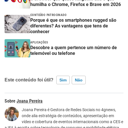
humilha o Chrome, Firefox e Brave em 2026
CONTEÚDO PATROCINADO
Porque é que os smartphones rugged são
diferentes? As vantagens que tens de
conhecer
APLICAÇÕES
Descobre a quem pertence um número de
telemóvel ou telefone
Este conteúdo foi útil?
Sim
Não
Este conteúdo contém informação incorreta
Joana Pereira
Este conteúdo não tem a informação que procuro
Joana Pereira é Gestora de Redes Sociais no 4gnews,
onde alia estratégia de conteúdos, apresentação em
Outro
vídeo e cobertura de eventos internacionais como a CES e
a IFA à escrita sobre tecnologia de consumo e mobilidade elétrica.