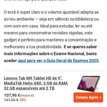
O ecrã é super claro e o volume ajustável adapta-se
ao teu ambiente — seja em silêncio na biblioteca ou
com som em casa. Ideal para estudar, ler ou até
mesmo para cronometrar revisões rápidas, este
gadget é perfeito para manteres a concentração e
melhorares a tua produtividade.
E se queres saber
mais informações sobre o Exame Nacional, basta
aceder
aqui para ver o Guia Geral de Exames 2025
.
Lenovo Tab M9 Tablet HD de 9",
MediaTek Helio G80, 3 GB de RAM,
32 GB expansíveis até 2 TB
107,96 €
Amazon ES
Compra Agora
141,30 €
-24%