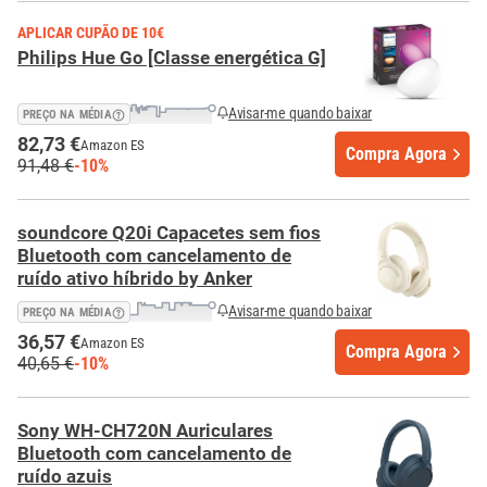
APLICAR CUPÃO DE 10€
Philips Hue Go [Classe energética G]
Avisar-me quando baixar
PREÇO NA MÉDIA
82,73 €
Amazon ES
Compra Agora
91,48 €
-10%
soundcore Q20i Capacetes sem fios
Bluetooth com cancelamento de
ruído ativo híbrido by Anker
Avisar-me quando baixar
PREÇO NA MÉDIA
36,57 €
Amazon ES
Compra Agora
40,65 €
-10%
Sony WH-CH720N Auriculares
Bluetooth com cancelamento de
ruído azuis