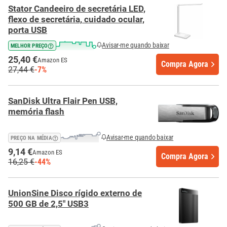
Stator Candeeiro de secretária LED,
flexo de secretária, cuidado ocular,
porta USB
Avisar-me quando baixar
MELHOR PREÇO
25,40 €
Amazon ES
Compra Agora
27,44 €
-7%
SanDisk Ultra Flair Pen USB,
memória flash
Avisar-me quando baixar
PREÇO NA MÉDIA
9,14 €
Amazon ES
Compra Agora
16,25 €
-44%
UnionSine Disco rígido externo de
500 GB de 2,5" USB3