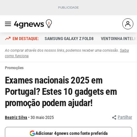
SAMSUNG GALAXY Z FOLD8
VENTOINHA INTELI
Ao comprar através dos nossos links, podemos receber uma comissão.
Saiba
como funciona
.
Promoções
Exames nacionais 2025 em
Portugal? Estes 10 gadgets em
promoção podem ajudar!
Partilhar
Beatriz Silva
30 maio 2025
Adicionar 4gnews como fonte preferida