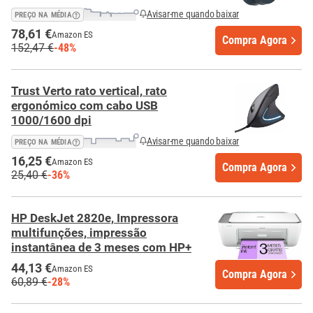
Avisar-me quando baixar
PREÇO NA MÉDIA
78,61 €
Amazon ES
Compra Agora
152,47 €
-48%
Trust Verto rato vertical, rato
ergonómico com cabo USB
1000/1600 dpi
Avisar-me quando baixar
PREÇO NA MÉDIA
16,25 €
Amazon ES
Compra Agora
25,40 €
-36%
HP DeskJet 2820e, Impressora
multifunções, impressão
instantânea de 3 meses com HP+
44,13 €
Amazon ES
Compra Agora
60,89 €
-28%