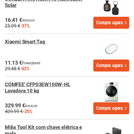
Solar
16.41 €
Amazon
Compra agora
25.99 €
-37%
Xiaomi Smart Tag
11.13 €
Powerplanet
Compra agora
29.48 €
-62%
COMFEE' CFP03EW100W-HL
Lavadora 10 kg
329.99 €
Amazon
Compra agora
409.99 €
-20%
Mijia Tool Kit com chave elétrica e
mala