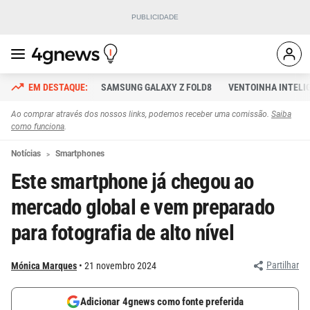
SAMSUNG GALAXY Z FOLD8
VENTOINHA INTELI
Ao comprar através dos nossos links, podemos receber uma comissão.
Saiba
como funciona
.
Notícias
Smartphones
Este smartphone já chegou ao
mercado global e vem preparado
para fotografia de alto nível
Partilhar
Mónica Marques
21 novembro 2024
Adicionar 4gnews como fonte preferida