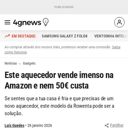
SAMSUNG GALAXY Z FOLD8
VENTOINHA INTELI
Ao comprar através dos nossos links, podemos receber uma comissão.
Saiba
como funciona
.
Notícias
Gadgets
Este aquecedor vende imenso na
Amazon e nem 50€ custa
Se sentes que a tua casa é fria e que precisas de um
novo aquecedor, este modelo da Rowenta pode ser a
solução.
Partilhar
Luís Guedes
26 janeiro 2026