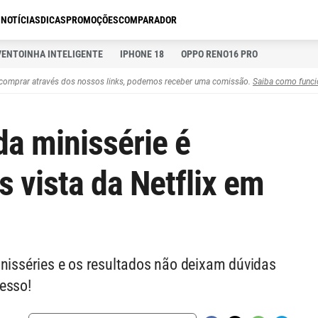
S
NOTÍCIAS
DICAS
PROMOÇÕES
COMPARADOR
VENTOINHA INTELIGENTE
IPHONE 18
OPPO RENO16 PRO
comprar através dos nossos links, podemos receber uma comissão.
Saiba como funci
da minissérie é
 vista da Netflix em
inisséries e os resultados não deixam dúvidas
esso!