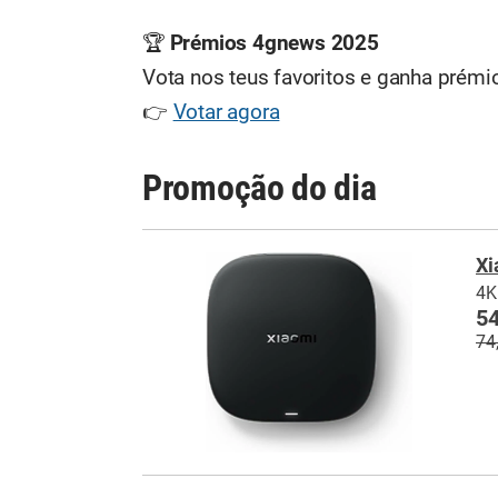
🏆
Prémios 4gnews 2025
Vota nos teus favoritos e ganha prémio
👉
Votar agora
Promoção do dia
Xi
4K
54
74