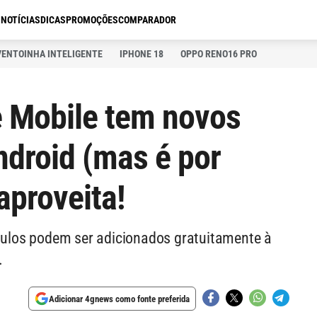
S
NOTÍCIAS
DICAS
PROMOÇÕES
COMPARADOR
VENTOINHA INTELIGENTE
IPHONE 18
OPPO RENO16 PRO
 Mobile tem novos
ndroid (mas é por
aproveita!
ítulos podem ser adicionados gratuitamente à
.
Adicionar 4gnews como fonte preferida