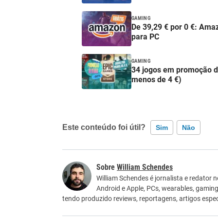
GAMING
De 39,29 € por 0 €: Amaz
para PC
GAMING
34 jogos em promoção de
menos de 4 €)
Este conteúdo foi útil?
Sim
Não
Este conteúdo contém informação incorreta
William Schendes
Este conteúdo não tem a informação que procu
William Schendes é jornalista e redator 
Android e Apple, PCs, wearables, gaming
Outro
tendo produzido reviews, reportagens, artigos especi