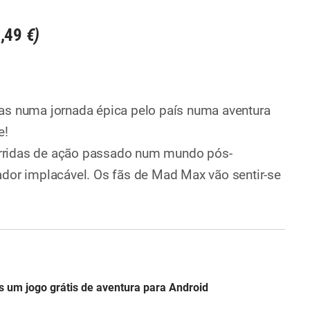
4,49
€)
as numa jornada épica pelo país numa aventura
e!
rridas de ação passado num mundo pós-
ador implacável. Os fãs de Mad Max vão sentir-se
 um jogo grátis de aventura para Android