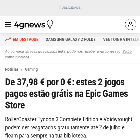
SAMSUNG GALAXY Z FOLD8
VENTOINHA INTELI
Ao comprar através dos nossos links, podemos receber uma comissão.
Saiba
como funciona
.
Notícias
Gaming
De 37,98 € por 0 €: estes 2 jogos
pagos estão grátis na Epic Games
Store
RollerCoaster Tycoon 3 Complete Edition e Voidwrought
podem ser resgatados gratuitamente até 2 de julho e
ficam para sempre na tua biblioteca.