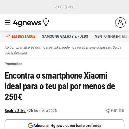
SAMSUNG GALAXY Z FOLD8
VENTOINHA INTELI
Ao comprar através dos nossos links, podemos receber uma comissão.
Saiba
como funciona
.
Promoções
Encontra o smartphone Xiaomi
ideal para o teu pai por menos de
250€
Partilhar
Beatriz Silva
26 fevereiro 2025
Adicionar 4gnews como fonte preferida