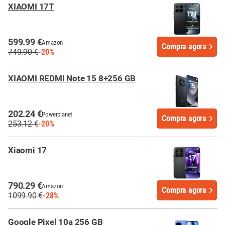
XIAOMI 17T
599.99 €
Amazon
Compra agora
749.90 €
-20%
XIAOMI REDMI Note 15 8+256 GB
202.24 €
Powerplanet
Compra agora
253.12 €
-20%
Xiaomi 17
790.29 €
Amazon
Compra agora
1099.90 €
-28%
Google Pixel 10a 256 GB