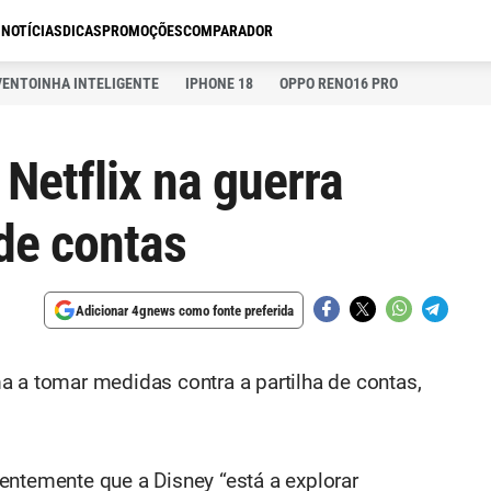
S
NOTÍCIAS
DICAS
PROMOÇÕES
COMPARADOR
VENTOINHA INTELIGENTE
IPHONE 18
OPPO RENO16 PRO
 Netflix na guerra
 de contas
Adicionar 4gnews como fonte preferida
a a tomar medidas contra a partilha de contas,
entemente que a Disney “está a explorar