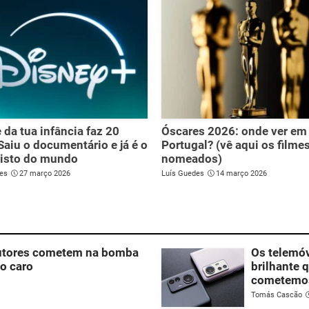
e da tua infância faz 20
Óscares 2026: onde ver em
Saiu o documentário e já é o
Portugal? (vê aqui os filme
visto do mundo
nomeados)
es
27 março 2026
Luís Guedes
14 março 2026
dutores cometem na bomba
Os telemó
to caro
brilhante 
cometemo
Tomás Cascão