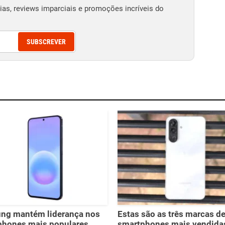
as, reviews imparciais e promoções incríveis do
SUBSCREVER
ng mantém liderança nos
Estas são as três marcas d
phones mais populares
smartphones mais vendida