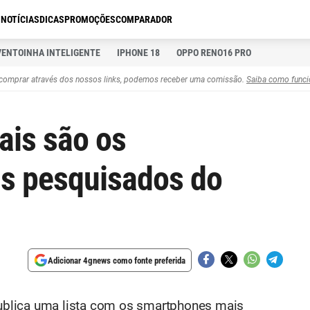
S
NOTÍCIAS
DICAS
PROMOÇÕES
COMPARADOR
VENTOINHA INTELIGENTE
IPHONE 18
OPPO RENO16 PRO
comprar através dos nossos links, podemos receber uma comissão.
Saiba como funci
ais são os
s pesquisados do
Adicionar 4gnews como fonte preferida
ublica uma lista com os smartphones mais