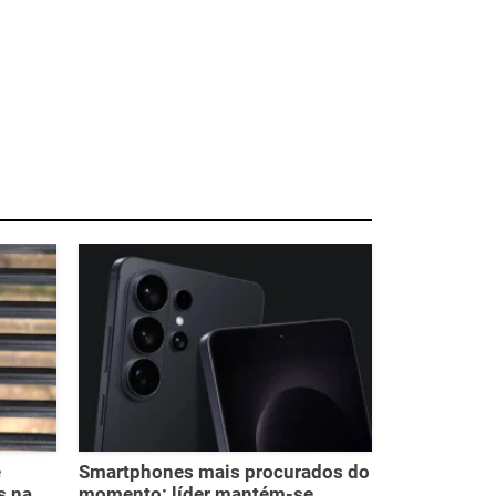
e
Smartphones mais procurados do
s na
momento: líder mantém-se