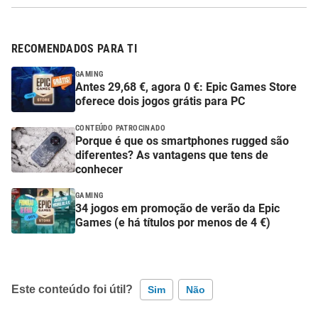
RECOMENDADOS PARA TI
GAMING
Antes 29,68 €, agora 0 €: Epic Games Store
oferece dois jogos grátis para PC
CONTEÚDO PATROCINADO
Porque é que os smartphones rugged são
diferentes? As vantagens que tens de
conhecer
GAMING
34 jogos em promoção de verão da Epic
Games (e há títulos por menos de 4 €)
Este conteúdo foi útil?
Sim
Não