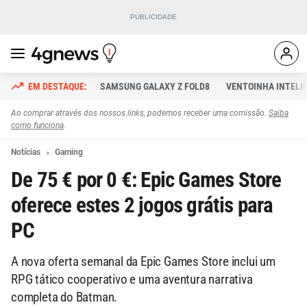
SAMSUNG GALAXY Z FOLD8
VENTOINHA INTELI
Ao comprar através dos nossos links, podemos receber uma comissão.
Saiba
como funciona
.
Notícias
Gaming
De 75 € por 0 €: Epic Games Store
oferece estes 2 jogos grátis para
PC
A nova oferta semanal da Epic Games Store inclui um
RPG tático cooperativo e uma aventura narrativa
completa do Batman.