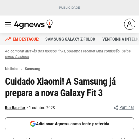
SAMSUNG GALAXY Z FOLD8
VENTOINHA INTELI
Ao comprar através dos nossos links, podemos receber uma comissão.
Saiba
como funciona
.
Notícias
Samsung
Cuidado Xiaomi! A Samsung já
prepara a nova Galaxy Fit 3
Partilhar
Rui Bacelar
1 outubro 2023
Adicionar 4gnews como fonte preferida