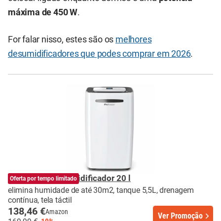
máxima de 450 W
.
For falar nisso, estes são os
melhores
desumidificadores que podes comprar em 2026
.
Pro Breeze Desumidificador 20 l
Oferta por tempo limitado
elimina humidade de até 30m2, tanque 5,5L, drenagem
contínua, tela táctil
138,46 €
Amazon
Ver Promoção