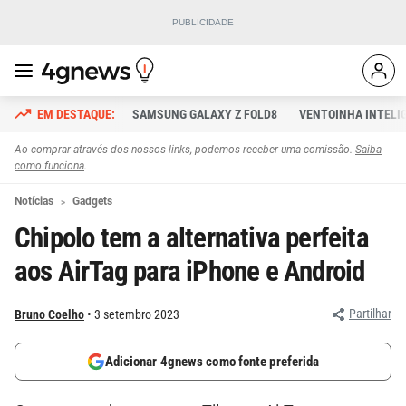
SAMSUNG GALAXY Z FOLD8
VENTOINHA INTELI
Ao comprar através dos nossos links, podemos receber uma comissão.
Saiba
como funciona
.
Notícias
Gadgets
Chipolo tem a alternativa perfeita
aos AirTag para iPhone e Android
Partilhar
Bruno Coelho
3 setembro 2023
Adicionar 4gnews como fonte preferida