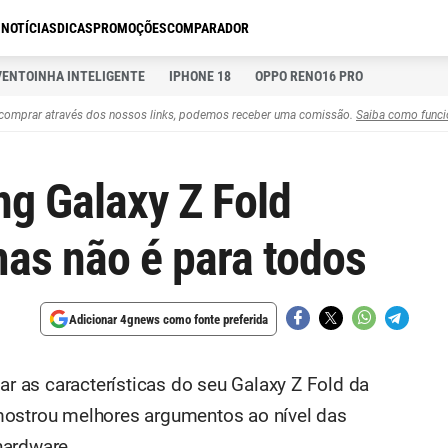
S
NOTÍCIAS
DICAS
PROMOÇÕES
COMPARADOR
VENTOINHA INTELIGENTE
IPHONE 18
OPPO RENO16 PRO
comprar através dos nossos links, podemos receber uma comissão.
Saiba como funci
g Galaxy Z Fold
mas não é para todos
Adicionar 4gnews como fonte preferida
 as características do seu Galaxy Z Fold da
mostrou melhores argumentos ao nível das
hardware.