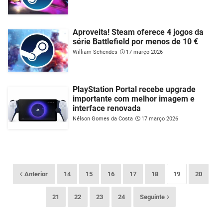
Aproveita! Steam oferece 4 jogos da
série Battlefield por menos de 10 €
William Schendes
17 março 2026
PlayStation Portal recebe upgrade
importante com melhor imagem e
interface renovada
Nélson Gomes da Costa
17 março 2026
Anterior
14
15
16
17
18
19
20
21
22
23
24
Seguinte