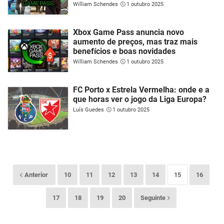
William Schendes
1 outubro 2025
Xbox Game Pass anuncia novo
aumento de preços, mas traz mais
benefícios e boas novidades
William Schendes
1 outubro 2025
FC Porto x Estrela Vermelha: onde e a
que horas ver o jogo da Liga Europa?
Luís Guedes
1 outubro 2025
Anterior
10
11
12
13
14
15
16
17
18
19
20
Seguinte