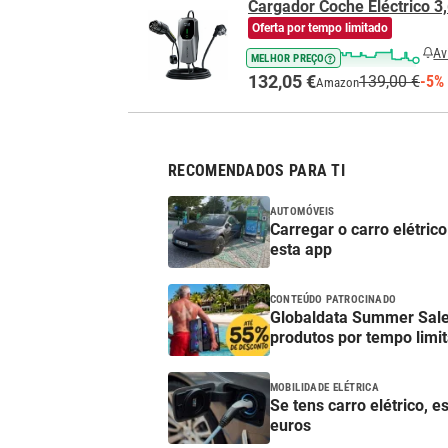
Cargador Coche Eléctrico 
Oferta por tempo limitado
Av
MELHOR PREÇO
132,05 €
139,00 €
-5%
Amazon
RECOMENDADOS PARA TI
AUTOMÓVEIS
Carregar o carro elétric
esta app
CONTEÚDO PATROCINADO
Globaldata Summer Sale
produtos por tempo limi
MOBILIDADE ELÉTRICA
Se tens carro elétrico, e
euros