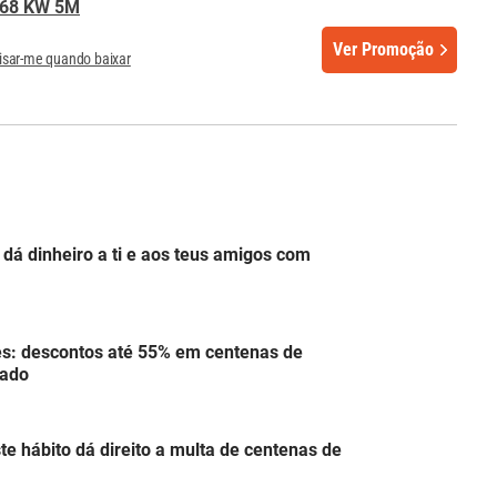
3,68 KW 5M
Ver Promoção
isar-me quando baixar
o dá dinheiro a ti e aos teus amigos com
s: descontos até 55% em centenas de
tado
ste hábito dá direito a multa de centenas de