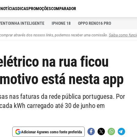
S
NOTÍCIAS
DICAS
PROMOÇÕES
COMPARADOR
VENTOINHA INTELIGENTE
IPHONE 18
OPPO RENO16 PRO
comprar através dos nossos links, podemos receber uma comissão.
Saiba como funci
létrico na rua ficou
 motivo está nesta app
as nas faturas da rede pública portuguesa. Por
r cada kWh carregado até 30 de junho em
Adicionar 4gnews como fonte preferida