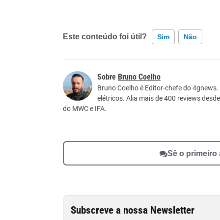
Este conteúdo foi útil?
Sim
Não
Este conteúdo contém informação incorreta
Bruno Coelho
Este conteúdo não tem a informação que procu
Bruno Coelho é Editor-chefe do 4gnews.
elétricos. Alia mais de 400 reviews desd
Outro
do MWC e IFA.
Sê o primeiro
Subscreve a nossa Newsletter