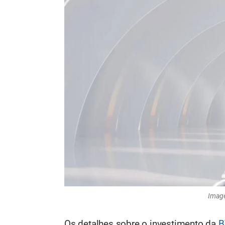
Imag
Os detalhes sobre o investimento da
B