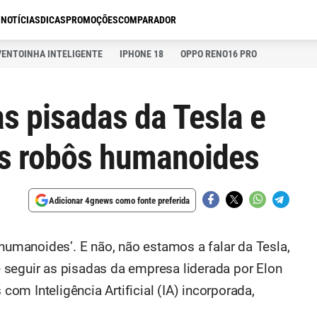
S
NOTÍCIAS
DICAS
PROMOÇÕES
COMPARADOR
VENTOINHA INTELIGENTE
IPHONE 18
OPPO RENO16 PRO
s pisadas da Tesla e
os robôs humanoides
Adicionar 4gnews como fonte preferida
‘humanoides’. E não, não estamos a falar da Tesla,
 seguir as pisadas da empresa liderada por Elon
m Inteligência Artificial (IA) incorporada,