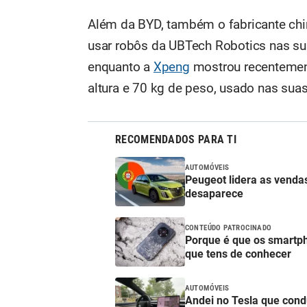
Além da BYD, também o fabricante chi
usar robôs da UBTech Robotics nas s
enquanto a
Xpeng
mostrou recentemen
altura e 70 kg de peso, usado nas suas
RECOMENDADOS PARA TI
AUTOMÓVEIS
Peugeot lidera as venda
desaparece
CONTEÚDO PATROCINADO
Porque é que os smartp
que tens de conhecer
AUTOMÓVEIS
Andei no Tesla que con