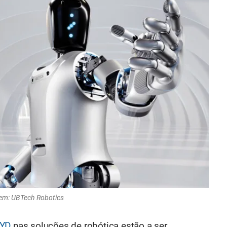
em: UBTech Robotics
YD
nas soluções de robótica estão a ser