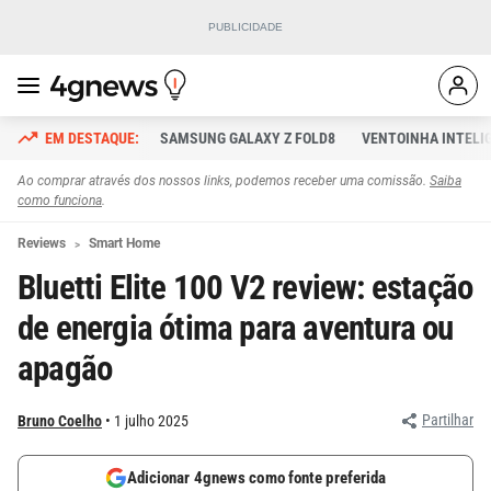
SAMSUNG GALAXY Z FOLD8
VENTOINHA INTELI
Ao comprar através dos nossos links, podemos receber uma comissão.
Saiba
como funciona
.
Reviews
Smart Home
Bluetti Elite 100 V2 review: estação
de energia ótima para aventura ou
apagão
Partilhar
Bruno Coelho
1 julho 2025
Adicionar 4gnews como fonte preferida