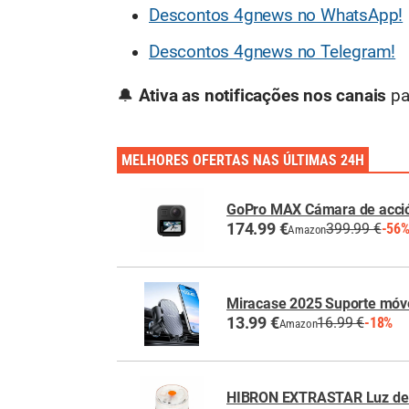
Descontos 4gnews no WhatsApp!
Descontos 4gnews no Telegram!
🔔
Ativa as notificações nos canais
pa
MELHORES OFERTAS NAS ÚLTIMAS 24H
GoPro MAX Cámara de acció
174.99 €
399.99 €
-56
Amazon
Miracase 2025 Suporte móve
13.99 €
16.99 €
-18%
Amazon
HIBRON EXTRASTAR Luz de 