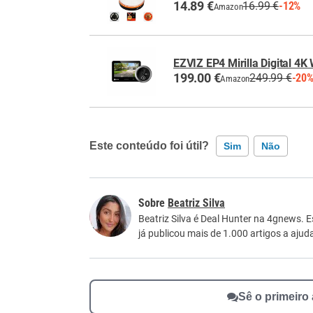
14.89 €
16.99 €
-12%
Amazon
EZVIZ EP4 Mirilla Digital 4K 
199.00 €
249.99 €
-20
Amazon
Este conteúdo foi útil?
Sim
Não
Este conteúdo contém informação incorreta
Beatriz Silva
Este conteúdo não tem a informação que procu
Beatriz Silva é Deal Hunter na 4gnews. 
já publicou mais de 1.000 artigos a aju
Outro
Sê o primeiro