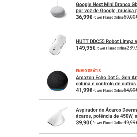
Google Nest Mini Branco Giz 
por voz de Google, música 
36,99€
59,00
Power Planet Online
HUTT DDC55 Robot Limpa v
149,95€
289,
Power Planet Online
ENVIO GRÁTIS
Amazon Echo Dot 5. Gen An
coluna e controlo de outro
41,99€
64,99
Power Planet Online
Aspirador de Ácaros Deer
ácaros, potência de 450W, 
39,90€
49,99
Power Planet Online