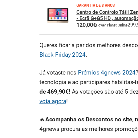
GARANTIA DE 3 ANOS
Centro de Controlo Tátil Ze
- Ecrã G+G5 HD , automação
120,00€
299,
Power Planet Online
Queres ficar a par dos melhores desc
Black Friday 2024
.
Já votaste nos
Prémios 4gnews 2024
tecnologia e ao participares habilitas
de 469,90€!
As votações são até 5 de
vota agora
!
🔥
Acompanha os Descontos no site, 
4gnews procura as melhores promoções