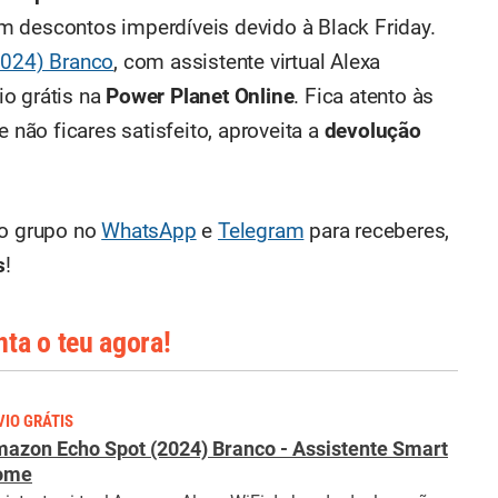
com descontos imperdíveis devido à Black Friday.
2024) Branco
, com assistente virtual Alexa
io grátis na
Power Planet Online
. Fica atento às
e não ficares satisfeito, aproveita a
devolução
so grupo no
WhatsApp
e
Telegram
para receberes,
s
!
ta o teu agora!
VIO GRÁTIS
azon Echo Spot (2024) Branco - Assistente Smart
ome