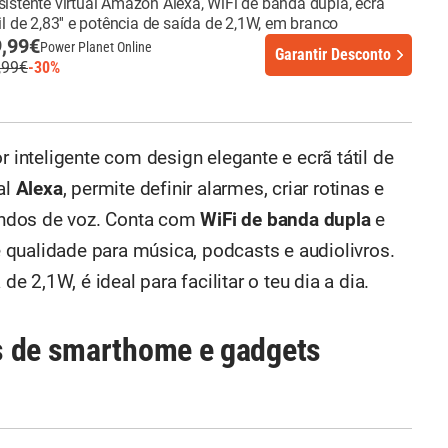
sistente virtual Amazon Alexa, WiFi de banda dupla, ecrã
il de 2,83'' e potência de saída de 2,1W, em branco
,99€
Power Planet Online
Garantir Desconto
,99€
-30%
 inteligente com design elegante e ecrã tátil de
al
Alexa
, permite definir alarmes, criar rotinas e
ndos de voz. Conta com
WiFi de banda dupla
e
qualidade para música, podcasts e audiolivros.
de 2,1W, é ideal para facilitar o teu dia a dia.
s de smarthome e gadgets