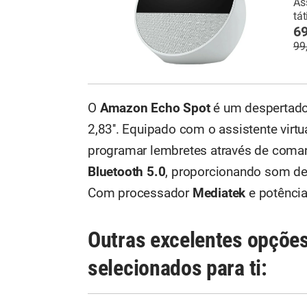
As
tát
69
99
O
Amazon Echo Spot
é um despertador
2,83''. Equipado com o assistente virtu
programar lembretes através de coma
Bluetooth 5.0
, proporcionando som de 
Com processador
Mediatek
e potência 
Outras excelentes opçõe
selecionados para ti: