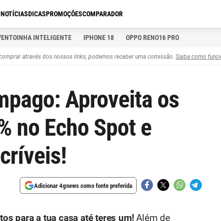
S
NOTÍCIAS
DICAS
PROMOÇÕES
COMPARADOR
VENTOINHA INTELIGENTE
IPHONE 18
OPPO RENO16 PRO
comprar através dos nossos links, podemos receber uma comissão.
Saiba como funci
âmpago: Aproveita os
% no Echo Spot e
críveis!
Adicionar 4gnews como fonte preferida
os para a tua casa até teres um!
Além de