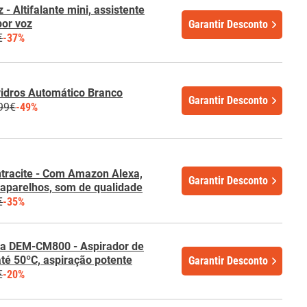
- Altifalante mini, assistente
por voz
Garantir Desconto
€
-37%
idros Automático Branco
Garantir Desconto
99€
-49%
tracite - Com Amazon Alexa,
Garantir Desconto
s aparelhos, som de qualidade
€
-35%
ma DEM-CM800 - Aspirador de
até 50ºC, aspiração potente
Garantir Desconto
€
-20%