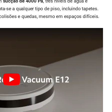
om
sucção de 4000 Pa
, três níveis de água e
pta-se a qualquer tipo de piso, incluindo tapetes.
o colisões e quedas, mesmo em espaços difíceis.