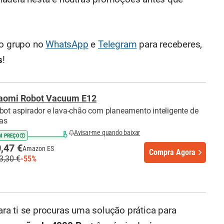
so grupo no
WhatsApp
e
Telegram
para receberes,
s
!
aomi Robot Vacuum E12
bot aspirador e lava-chão com planeamento inteligente de
tas
Avisar-me quando baixar
M PREÇO
,47 €
Amazon ES
Compra Agora
3,30 €
-55%
ara ti se procuras uma solução prática para