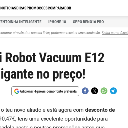
S
NOTÍCIAS
DICAS
PROMOÇÕES
COMPARADOR
VENTOINHA INTELIGENTE
IPHONE 18
OPPO RENO16 PRO
comprar através dos nossos links, podemos receber uma comissão.
Saiba como funci
mi Robot Vacuum E12
igante no preço!
Adicionar 4gnews como fonte preferida
 o teu novo aliado e está agora com
desconto de
0,47€, tens uma excelente oportunidade para
hadela nesta e noutras promoções antes que