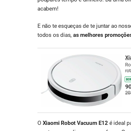
acabem!
E não te esqueças de te juntar ao nos
todos os dias,
as melhores promoçõe
Xi
Ro
ro
BO
90
20
O
Xiaomi Robot Vacuum E12
é ideal p