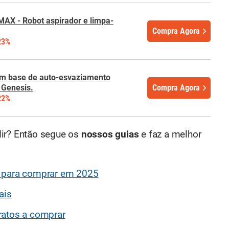
AX - Robot aspirador e limpa-
Compra Agora
23%
om base de auto-esvaziamento
 Genesis.
Compra Agora
22%
dir? Então segue os
nossos guias
e faz a melhor
t para comprar em 2025
ais
ratos a comprar