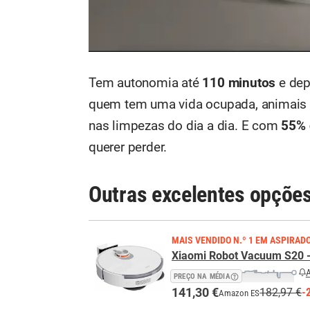
Tem autonomia até
110 minutos
e dep
quem tem uma vida ocupada, animais
nas limpezas do dia a dia. E com
55% 
querer perder.
Outras excelentes opçõe
MAIS VENDIDO N.º 1 EM ASPIRA
Xiaomi Robot Vacuum S20 -
A
PREÇO NA MÉDIA
141,30 €
182,97 €
-
Amazon ES