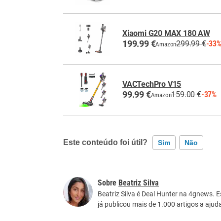
Xiaomi G20 MAX 180 AW
199.99 €
299.99 €
-33
Amazon
VACTechPro V15
99.99 €
159.00 €
-37%
Amazon
Este conteúdo foi útil?
Sim
Não
Este conteúdo contém informação incorreta
Beatriz Silva
Este conteúdo não tem a informação que procu
Beatriz Silva é Deal Hunter na 4gnews. 
já publicou mais de 1.000 artigos a aju
Outro