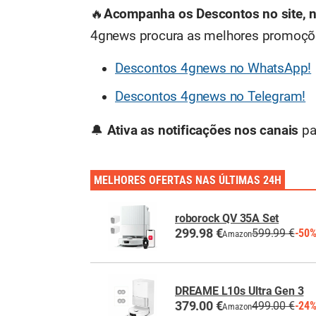
🔥
Acompanha os Descontos no site, 
4gnews procura as melhores promoções
Descontos 4gnews no WhatsApp!
Descontos 4gnews no Telegram!
🔔
Ativa as notificações nos canais
pa
MELHORES OFERTAS NAS ÚLTIMAS 24H
roborock QV 35A Set
299.98 €
599.99 €
-50
Amazon
DREAME L10s Ultra Gen 3
379.00 €
499.00 €
-24
Amazon