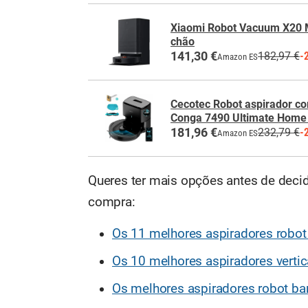
Xiaomi Robot Vacuum X20 M
chão
141,30 €
182,97 €
-
Amazon ES
Cecotec Robot aspirador c
Conga 7490 Ultimate Home
181,96 €
232,79 €
-
Amazon ES
Queres ter mais opções antes de deci
compra:
Os 11 melhores aspiradores robo
Os 10 melhores aspiradores vertic
Os
melhores aspiradores robot ba