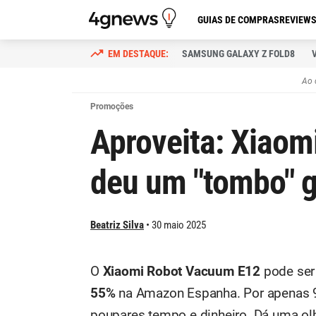
GUIAS DE COMPRAS
REVIEW
SAMSUNG GALAXY Z FOLD8
Ao 
Promoções
Aproveita: Xiao
deu um "tombo" g
Beatriz Silva
30 maio 2025
O
Xiaomi Robot Vacuum E12
pode ser
55%
na Amazon Espanha. Por apenas 9
poupares tempo e dinheiro. Dá uma ol