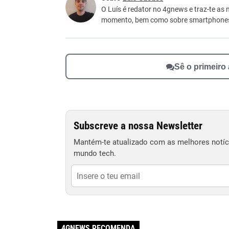
Este conteúdo não tem a informação que procu
O Luís é redator no 4gnews e traz-te as 
momento, bem como sobre smartphone
Outro
Sê o primeiro
Subscreve a nossa Newsletter
Mantém-te atualizado com as melhores notíci
mundo tech.
4GNEWS RECOMENDA