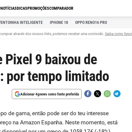
S
NOTÍCIAS
DICAS
PROMOÇÕES
COMPARADOR
VENTOINHA INTELIGENTE
IPHONE 18
OPPO RENO16 PRO
comprar através dos nossos links, podemos receber uma comissão.
Saiba como funci
 Pixel 9 baixou de
 por tempo limitado
Adicionar 4gnews como fonte preferida
po de gama, então pode ser do teu interesse
 preço na Amazon Espanha. Neste momento, está
 disponível por um preço de 1058,17€ (-18%).