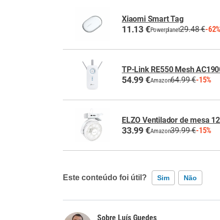
Xiaomi Smart Tag
11.13 €
29.48 €
-62
Powerplanet
TP-Link RE550 Mesh AC190
54.99 €
64.99 €
-15%
Amazon
ELZO Ventilador de mesa 1
33.99 €
39.99 €
-15%
Amazon
Este conteúdo foi útil?
Sim
Não
Este conteúdo contém informação incorreta
Luís Guedes