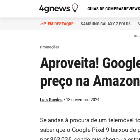
GUIAS DE COMPRAS
REVIEW
SAMSUNG GALAXY Z FOLD8
Ao 
Promoções
Aproveita! Google
preço na Amazon:
Luís Guedes
18 novembro 2024
Se andas à procura de um telemóvel to
saber que o Google Pixel 9 baixou de
por 863,03€, sendo que chegou a estar