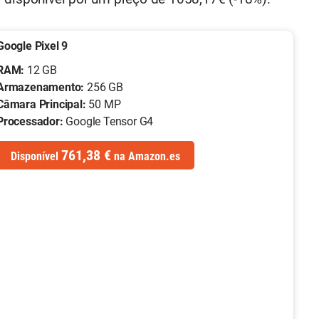
Google Pixel 9
RAM:
12 GB
Armazenamento:
256 GB
Câmara Principal:
50 MP
Processador:
Google Tensor G4
761,38 €
Disponível
na
Amazon.es