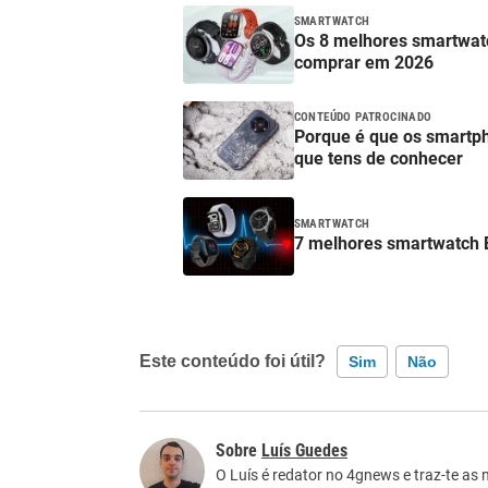
SMARTWATCH
Os 8 melhores smartwatc
comprar em 2026
CONTEÚDO PATROCINADO
Porque é que os smartp
que tens de conhecer
SMARTWATCH
7 melhores smartwatch 
Este conteúdo foi útil?
Sim
Não
Este conteúdo contém informação incorreta
Luís Guedes
Este conteúdo não tem a informação que procu
O Luís é redator no 4gnews e traz-te as 