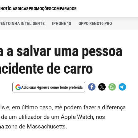
S
NOTÍCIAS
DICAS
PROMOÇÕES
COMPARADOR
VENTOINHA INTELIGENTE
IPHONE 18
OPPO RENO16 PRO
a a salvar uma pessoa
cidente de carro
Adicionar 4gnews como fonte preferida
s e, em último caso, até podem fazer a diferença
o de um utilizador de um Apple Watch, nos
na zona de Massachusetts.