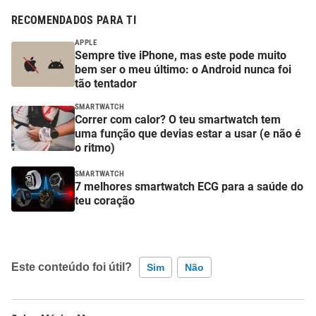
RECOMENDADOS PARA TI
APPLE
Sempre tive iPhone, mas este pode muito
bem ser o meu último: o Android nunca foi
tão tentador
SMARTWATCH
Correr com calor? O teu smartwatch tem
uma função que devias estar a usar (e não é
o ritmo)
SMARTWATCH
7 melhores smartwatch ECG para a saúde do
teu coração
Este conteúdo foi útil?
Sim
Não
Este conteúdo contém informação incorreta