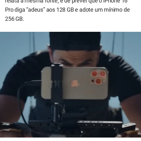
relata a mesma fonte, é de prever que o iPhone 16
Pro diga “adeus” aos 128 GB e adote um mínimo de
256 GB.