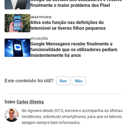
finalmente o maior problema dos Pixel
SMARTPHONES
Ativa esta função nas definições do
telemóvel se tiveres filhos pequenos
APLICAÇÕES
Google Mensagens recebe finalmente a
funcionalidade que os utilizadores pediam
insistentemente há anos
Este conteúdo foi útil?
Sim
Não
Este conteúdo contém informação incorreta
Carlos Oliveira
Este conteúdo não tem a informação que procuro
No 4gnews desde 2015, escreve e acompanha as últimas
tendências, sobretudo smartphones, para que os leitores
Outro
estejam sempre bem informados.