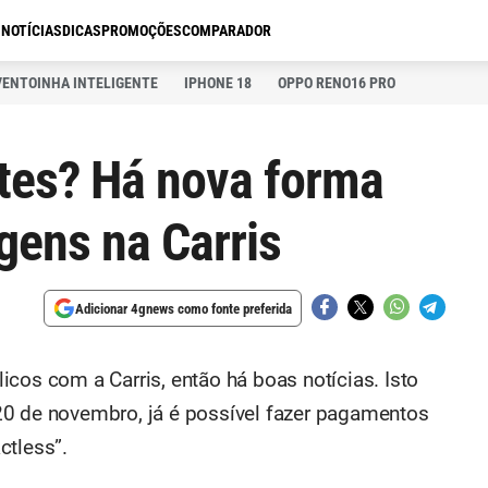
S
NOTÍCIAS
DICAS
PROMOÇÕES
COMPARADOR
VENTOINHA INTELIGENTE
IPHONE 18
OPPO RENO16 PRO
tes? Há nova forma
agens na Carris
Adicionar 4gnews como fonte preferida
cos com a Carris, então há boas notícias. Isto
a 20 de novembro, já é possível fazer pagamentos
ctless”.