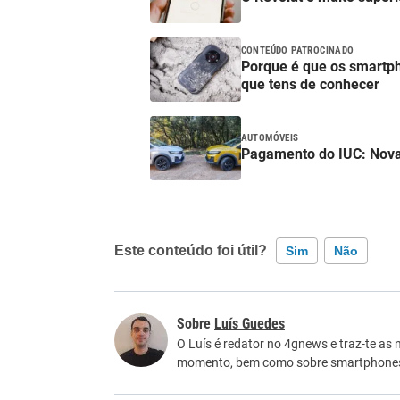
CONTEÚDO PATROCINADO
Porque é que os smartp
que tens de conhecer
AUTOMÓVEIS
Pagamento do IUC: Nova
Este conteúdo foi útil?
Sim
Não
Este conteúdo contém informação incorreta
Luís Guedes
Este conteúdo não tem a informação que procu
O Luís é redator no 4gnews e traz-te as 
momento, bem como sobre smartphone
Outro